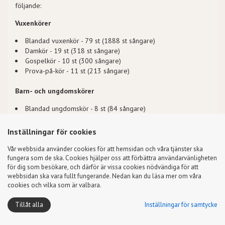
följande:
Vuxenkörer
Blandad vuxenkör - 79 st (1888 st sångare)
Damkör - 19 st (318 st sångare)
Gospelkör - 10 st (300 sångare)
Prova-på-kör - 11 st (213 sångare)
Barn- och ungdomskörer
Blandad ungdomskör - 8 st (84 sångare)
Ungdomskör flickor - 5 st (61 sångare)
Blandad barnkör - 32 st (391 sångare)
Inställningar för cookies
Barnkör flickor - 17 st (224 sångare)
Gosskör - 2 st (28 sångare)
Vår webbsida använder cookies för att hemsidan och våra tjänster ska
fungera som de ska. Cookies hjälper oss att förbättra användarvänligheten
för dig som besökare, och därför är vissa cookies nödvändiga för att
Kyrkosångsförbundet i Svenska kyrkan - Svenska kyrkans eget
webbsidan ska vara fullt fungerande. Nedan kan du läsa mer om våra
körförbund sedan 1925
cookies och vilka som är valbara.
Tillåt alla
Inställningar för samtycke