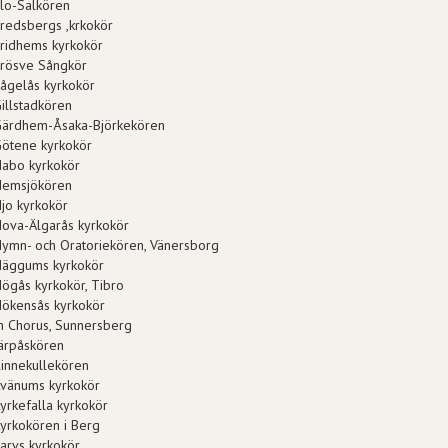
lo-Salkören
redsbergs ,krkokör
ridhems kyrkokör
Frösve Sångkör
ågelås kyrkokör
illstadkören
Gärdhem-Åsaka-Björkekören
ötene kyrkokör
Habo kyrkokör
Hemsjökören
jo kyrkokör
ova-Älgarås kyrkokör
ymn- och Oratoriekören, Vänersborg
Häggums kyrkokör
ögås kyrkokör, Tibro
ökensås kyrkokör
n Chorus, Sunnersberg
ärpåskören
innekullekören
vänums kyrkokör
yrkefalla kyrkokör
yrkokören i Berg
arvs kyrkokör