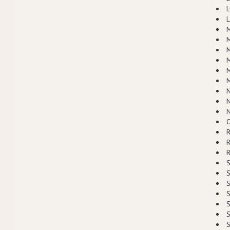
L
L
M
M
M
M
M
N
N
N
O
R
S
S
S
S
S