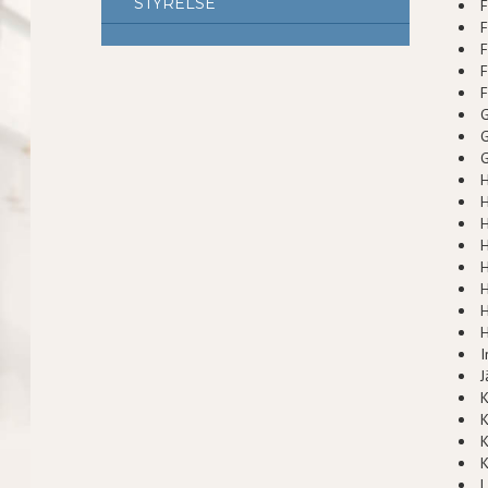
STYRELSE
F
F
F
F
G
G
H
H
H
H
H
I
J
K
K
K
K
L