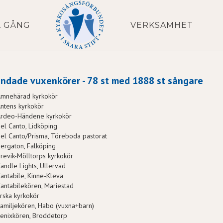
Å GÅNG
VERKSAMHET
andade vuxenkörer - 78 st med 1888 st sångare
Amnehärad kyrkokör
ntens kyrkokör
Ardeo-Händene kyrkokör
el Canto, Lidköping
el Canto/Prisma, Töreboda pastorat
ergaton, Falköping
revik-Mölltorps kyrkokör
andle Lights, Ullervad
antabile, Kinne-Kleva
antabilekören, Mariestad
rska kyrkokör
amiljekören, Habo (vuxna+barn)
enixkören, Broddetorp