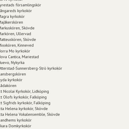
yrestads församlingskör
ångareds kyrkokör
agra kyrkokör
Majåkerskören
arkuskören, Skövde
arkören, Ullervad
atteuskören, Skövde
ixxkören, Kinneved
orra Mo kyrkokör
ova Cantica, Mariestad
uevo, Nykyrka
tterstad-Sunnersberg-Strö kyrkokör
Ransbergskören
yda kyrkokör
Rådakören
:t Nicolai Kyrkokör, Lidköping
:t Olofs kyrkokör, Falköping
:t Sigfrids kyrkokör, Falköping
:ta Helena kyrkokör, Skövde
:ta Helena Vokalensemble, Skövde
Sandhems kyrkokör
Skara Domkyrkokör