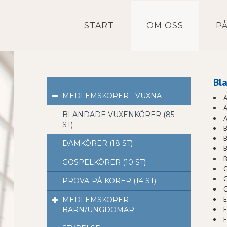
START
OM OSS
P
Bl
MEDLEMSKÖRER - VUXNA
A
BLANDADE VUXENKÖRER (85
ST)
B
B
DAMKÖRER (18 ST)
B
B
GOSPELKÖRER (10 ST)
C
C
PROVA-PÅ-KÖRER (14 ST)
C
E
MEDLEMSKÖRER -
F
BARN/UNGDOMAR
F