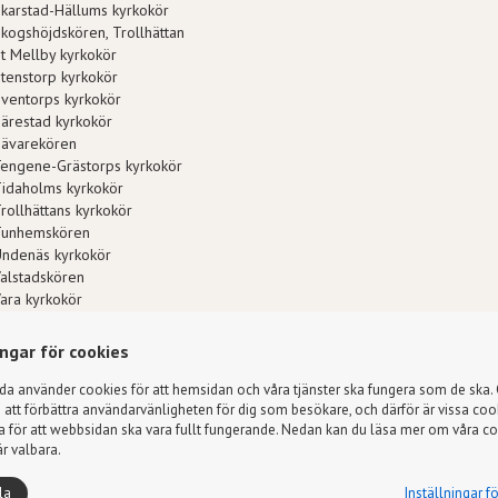
karstad-Hällums kyrkokör
kogshöjdskören, Trollhättan
t Mellby kyrkokör
tenstorp kyrkokör
ventorps kyrkokör
ärestad kyrkokör
Sävarekören
engene-Grästorps kyrkokör
idaholms kyrkokör
rollhättans kyrkokör
Tunhemskören
ndenäs kyrkokör
alstadskören
ara kyrkokör
arnhems kyrkokör
-kören, Värsås
ingar för cookies
ärings sångkör
llebergs kyrkokör
da använder cookies för att hemsidan och våra tjänster ska fungera som de ska.
s att förbättra användarvänligheten för dig som besökare, och därför är vissa coo
 för att webbsidan ska vara fullt fungerande. Nedan kan du läsa mer om våra c
r valbara.
ångsförbundet i Svenska kyrkan - Svenska kyrkans eget körförbund sed
la
Inställningar f