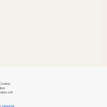
 Cookies
kies
ookies och
an 1925
ör samtycke