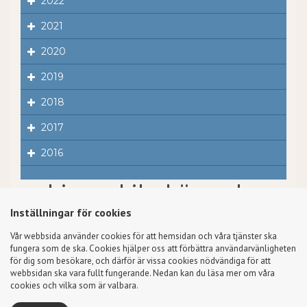
2022
2021
2020
2019
2018
2017
2016
Ljungskile körvecka
Inställningar för cookies
Välkommen på Ljungskile körvecka!
Vecka 31 är det dags!
Läs mer på vår kurssida
!
Vår webbsida använder cookies för att hemsidan och våra tjänster ska
fungera som de ska. Cookies hjälper oss att förbättra användarvänligheten
2023-03-13
för dig som besökare, och därför är vissa cookies nödvändiga för att
webbsidan ska vara fullt fungerande. Nedan kan du läsa mer om våra
cookies och vilka som är valbara.
Kyrkosångsförbundet i Svenska kyrkan - Svenska kyrkans eget